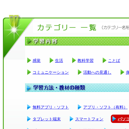
感覚
生活
教科学習
ことば
コミュニケーション
活動への見通し
無料アプリ・ソフト
アプリ・ソフト（有料）
タブレット端末
スマートフォン
パソ