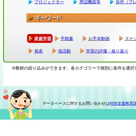
プロジェクター
周辺機器等
自作（プ
家庭学習
手順書
お手本動画
スケ
発表
係活動
学習の評価・振り返り
※教材の絞り込みができます。各カテゴリーで個別に条件を選択
データベースに関するお問い合わせは
特別支援教育