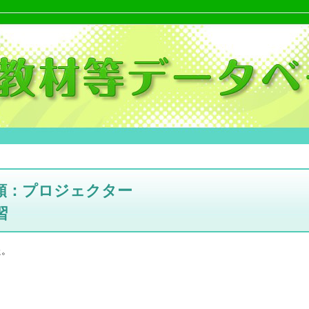
類：プロジェクター
習
た。
。