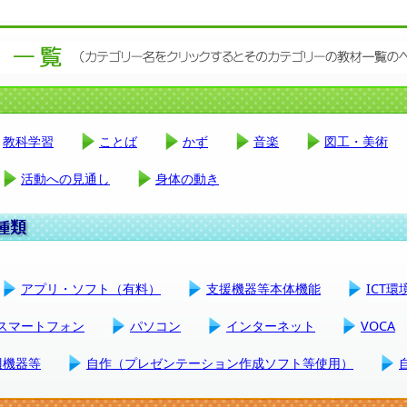
教科学習
ことば
かず
音楽
図工・美術
活動への見通し
身体の動き
アプリ・ソフト（有料）
支援機器等本体機能
ICT
スマートフォン
パソコン
インターネット
VOCA
辺機器等
自作（プレゼンテーション作成ソフト等使用）