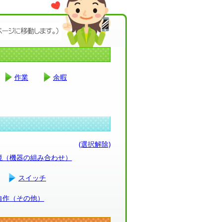
作業
余暇
(選択解除)
環境（機器の組み合わせ）
スイッチ
自作（その他）