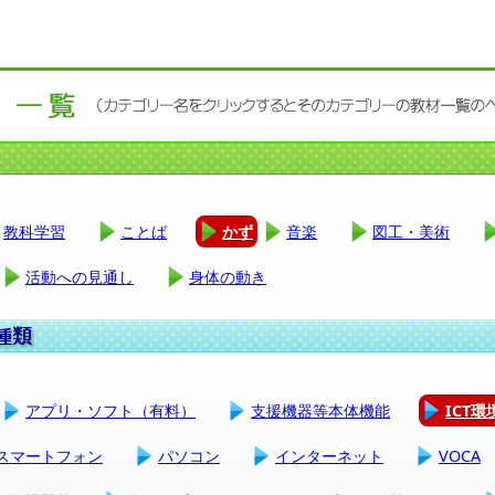
教科学習
ことば
かず
音楽
図工・美術
活動への見通し
身体の動き
アプリ・ソフト（有料）
支援機器等本体機能
ICT
スマートフォン
パソコン
インターネット
VOCA