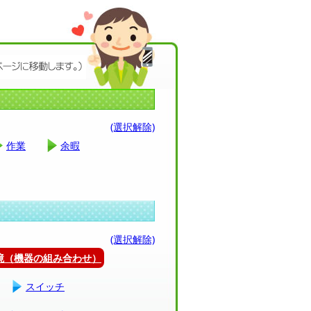
(選択解除)
作業
余暇
(選択解除)
環境（機器の組み合わせ）
スイッチ