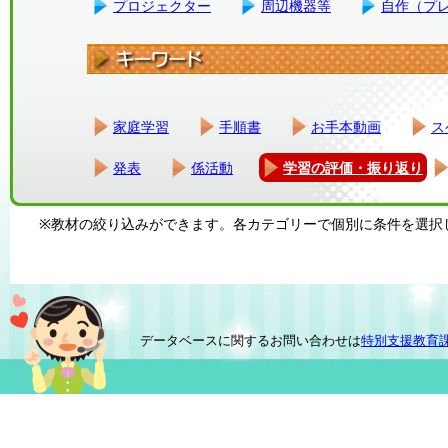
プロジェクター
周辺機器等
自作（プ
家庭学習
手順書
お手本動画
ス
発表
係活動
学習の評価・振り返り
※教材の絞り込みができます。各カテゴリーで個別に条件を選択
データベースに関するお問い合わせは
特別支援教育