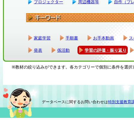
プロジェクター
周辺機器等
自作（プ
家庭学習
手順書
お手本動画
ス
発表
係活動
学習の評価・振り返り
※教材の絞り込みができます。各カテゴリーで個別に条件を選択
データベースに関するお問い合わせは
特別支援教育