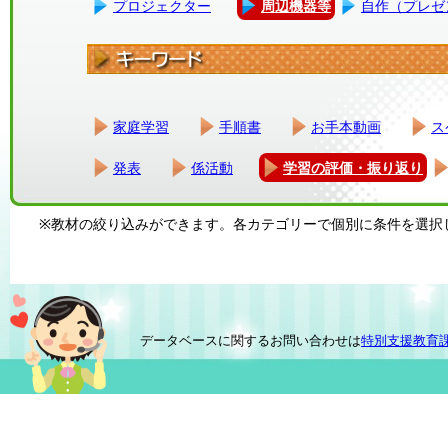
プロジェクター
周辺機器等
自作（プレゼ
家庭学習
手順書
お手本動画
ス
発表
係活動
学習の評価・振り返り
※教材の絞り込みができます。各カテゴリーで個別に条件を選択
データベースに関するお問い合わせは
特別支援教育