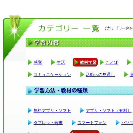
感覚
生活
教科学習
ことば
コミュニケーション
活動への見通し
無料アプリ・ソフト
アプリ・ソフト（有料）
タブレット端末
スマートフォン
パソ