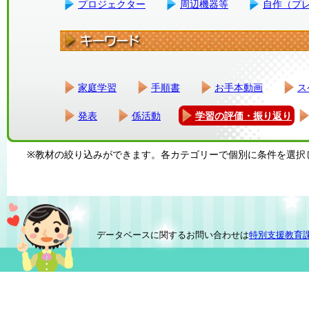
プロジェクター
周辺機器等
自作（プ
家庭学習
手順書
お手本動画
ス
発表
係活動
学習の評価・振り返り
※教材の絞り込みができます。各カテゴリーで個別に条件を選択
データベースに関するお問い合わせは
特別支援教育