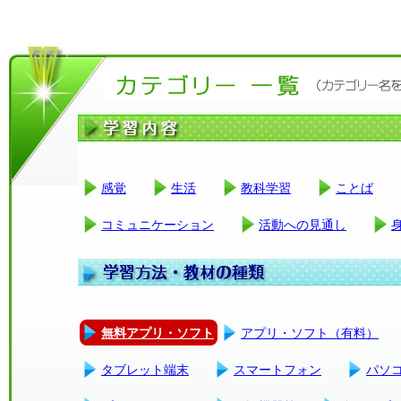
感覚
生活
教科学習
ことば
コミュニケーション
活動への見通し
無料アプリ・ソフト
アプリ・ソフト（有料）
タブレット端末
スマートフォン
パソ