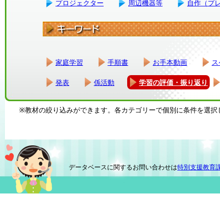
プロジェクター
周辺機器等
自作（プ
家庭学習
手順書
お手本動画
ス
発表
係活動
学習の評価・振り返り
※教材の絞り込みができます。各カテゴリーで個別に条件を選択
データベースに関するお問い合わせは
特別支援教育