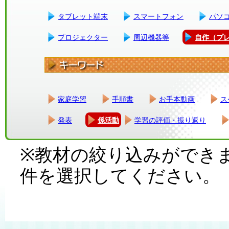
タブレット端末
スマートフォン
パソ
プロジェクター
周辺機器等
自作（プ
家庭学習
手順書
お手本動画
ス
発表
係活動
学習の評価・振り返り
※教材の絞り込みができ
件を選択してください。