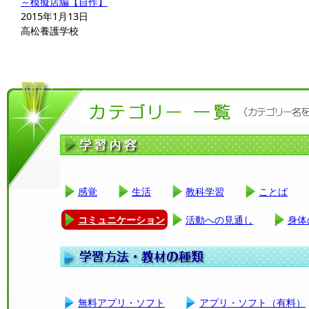
～模擬店編【自作】
2015年1月13日
高松養護学校
感覚
生活
教科学習
ことば
コミュニケーション
活動への見通し
身体
無料アプリ・ソフト
アプリ・ソフト（有料）