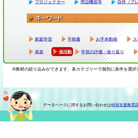
プロジェクター
周辺機器等
自作（プ
家庭学習
手順書
お手本動画
ス
発表
係活動
学習の評価・振り返り
※教材の絞り込みができます。各カテゴリーで個別に条件を選択
データベースに関するお問い合わせは
特別支援教育