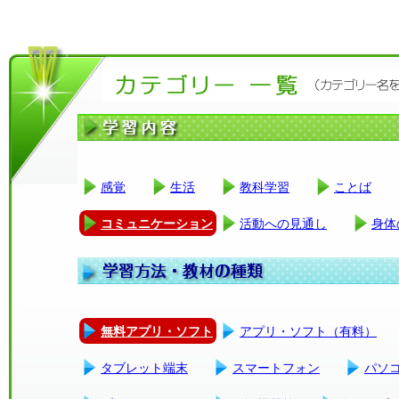
感覚
生活
教科学習
ことば
コミュニケーション
活動への見通し
身体
無料アプリ・ソフト
アプリ・ソフト（有料）
タブレット端末
スマートフォン
パソ