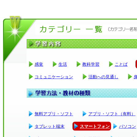
感覚
生活
教科学習
ことば
コミュニケーション
活動への見通し
無料アプリ・ソフト
アプリ・ソフト（有料）
タブレット端末
スマートフォン
パソコン