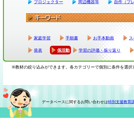
プロジェクター
周辺機器等
自作（プ
家庭学習
手順書
お手本動画
ス
発表
係活動
学習の評価・振り返り
※教材の絞り込みができます。各カテゴリーで個別に条件を選択
データベースに関するお問い合わせは
特別支援教育