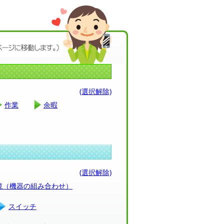
(選択解除)
作業
余暇
(選択解除)
環境（機器の組み合わせ）
スイッチ