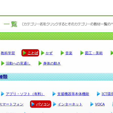
教科学習
ことば
かず
音楽
図工・美術
活動への見通し
身体の動き
アプリ・ソフト（有料）
支援機器等本体機能
ICT
スマートフォン
パソコン
インターネット
VOCA