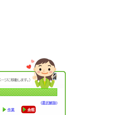
(選択解除)
作業
余暇