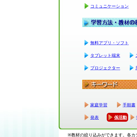
コミュニケーション
無料アプリ・ソフト
タブレット端末
プロジェクター
家庭学習
手順書
発表
係活動
※教材の絞り込みができます。各カ