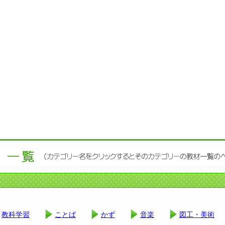
教科学習
ことば
かず
音楽
図工・美術