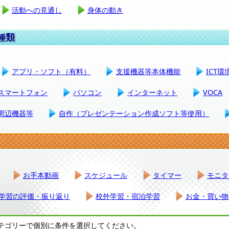
活動への見通し
身体の動き
アプリ・ソフト（有料）
支援機器等本体機能
ICT
スマートフォン
パソコン
インターネット
VOCA
周辺機器等
自作（プレゼンテーション作成ソフト等使用）
お手本動画
スケジュール
タイマー
モニタ
学習の評価・振り返り
校外学習・宿泊学習
お金・買い物
テゴリーで個別に条件を選択してください。