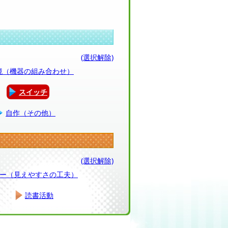
(選択解除)
環境（機器の組み合わせ）
スイッチ
自作（その他）
(選択解除)
ー（見えやすさの工夫）
読書活動