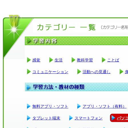
感覚
生活
教科学習
ことば
コミュニケーション
活動への見通し
無料アプリ・ソフト
アプリ・ソフト（有料）
タブレット端末
スマートフォン
パソ