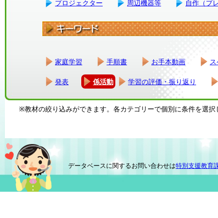
プロジェクター
周辺機器等
自作（プ
家庭学習
手順書
お手本動画
ス
発表
係活動
学習の評価・振り返り
※教材の絞り込みができます。各カテゴリーで個別に条件を選択
データベースに関するお問い合わせは
特別支援教育