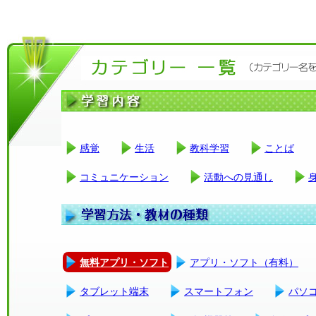
感覚
生活
教科学習
ことば
コミュニケーション
活動への見通し
無料アプリ・ソフト
アプリ・ソフト（有料）
タブレット端末
スマートフォン
パソ