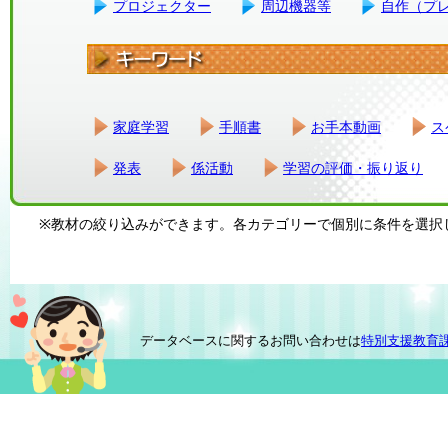
プロジェクター
周辺機器等
自作（プ
家庭学習
手順書
お手本動画
ス
発表
係活動
学習の評価・振り返り
※教材の絞り込みができます。各カテゴリーで個別に条件を選択
データベースに関するお問い合わせは
特別支援教育