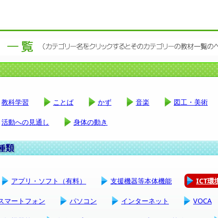
教科学習
ことば
かず
音楽
図工・美術
活動への見通し
身体の動き
アプリ・ソフト（有料）
支援機器等本体機能
ICT
スマートフォン
パソコン
インターネット
VOCA