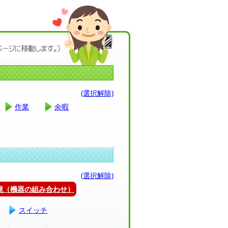
(選択解除)
作業
余暇
(選択解除)
環境（機器の組み合わせ）
スイッチ