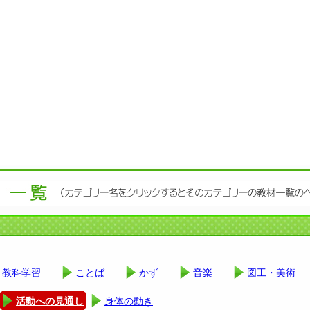
教科学習
ことば
かず
音楽
図工・美術
活動への見通し
身体の動き