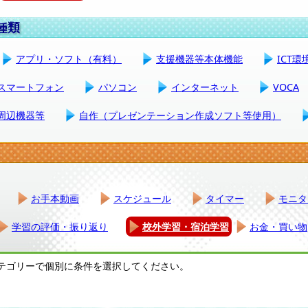
アプリ・ソフト（有料）
支援機器等本体機能
ICT
スマートフォン
パソコン
インターネット
VOCA
周辺機器等
自作（プレゼンテーション作成ソフト等使用）
お手本動画
スケジュール
タイマー
モニタ
学習の評価・振り返り
校外学習・宿泊学習
お金・買い物
テゴリーで個別に条件を選択してください。