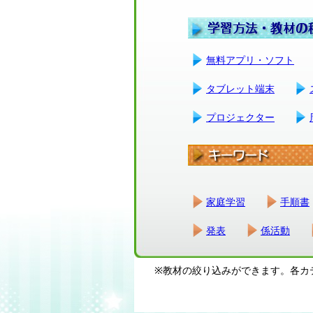
無料アプリ・ソフト
タブレット端末
プロジェクター
家庭学習
手順書
発表
係活動
※教材の絞り込みができます。各カ