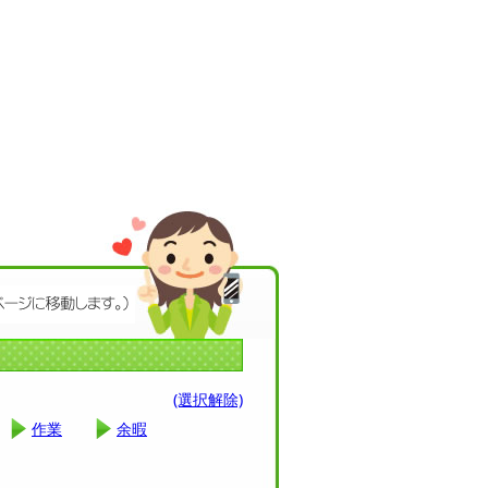
(選択解除)
作業
余暇