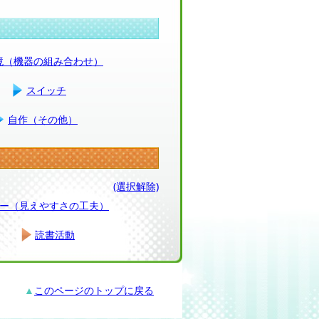
環境（機器の組み合わせ）
スイッチ
自作（その他）
(選択解除)
ー（見えやすさの工夫）
読書活動
▲
このページのトップに戻る