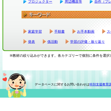
プロジェクター
周辺機器等
自作（プ
家庭学習
手順書
お手本動画
ス
発表
係活動
学習の評価・振り返り
※教材の絞り込みができます。各カテゴリーで個別に条件を選択
データベースに関するお問い合わせは
特別支援教育