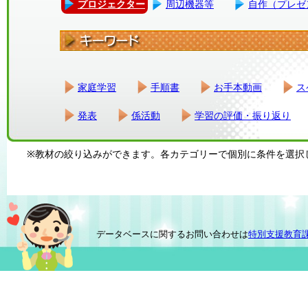
プロジェクター
周辺機器等
自作（プレゼ
家庭学習
手順書
お手本動画
ス
発表
係活動
学習の評価・振り返り
※教材の絞り込みができます。各カテゴリーで個別に条件を選択
データベースに関するお問い合わせは
特別支援教育