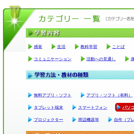
感覚
生活
教科学習
ことば
コミュニケーション
活動への見通し
無料アプリ・ソフト
アプリ・ソフト（有料）
タブレット端末
スマートフォン
パソ
プロジェクター
周辺機器等
自作（プ