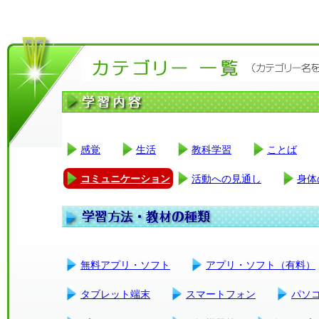
感覚
生活
教科学習
ことば
コミュニケーション
活動への見通し
身体
無料アプリ・ソフト
アプリ・ソフト（有料）
タブレット端末
スマートフォン
パソ