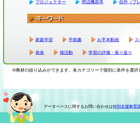
プロジェクター
周辺機器等
自作（プ
家庭学習
手順書
お手本動画
ス
発表
係活動
学習の評価・振り返り
※教材の絞り込みができます。各カテゴリーで個別に条件を選択
データベースに関するお問い合わせは
特別支援教育