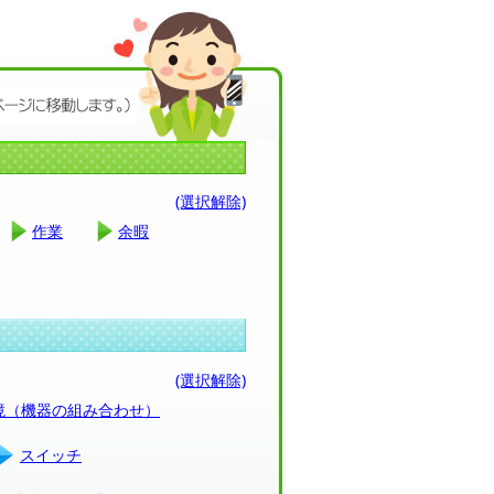
(選択解除)
作業
余暇
(選択解除)
環境（機器の組み合わせ）
スイッチ