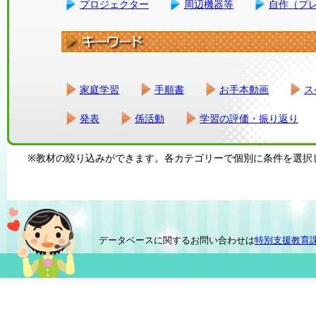
プロジェクター
周辺機器等
自作（プ
家庭学習
手順書
お手本動画
ス
発表
係活動
学習の評価・振り返り
※教材の絞り込みができます。各カテゴリーで個別に条件を選択
データベースに関するお問い合わせは
特別支援教育