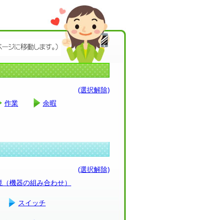
(選択解除)
作業
余暇
(選択解除)
環境（機器の組み合わせ）
スイッチ