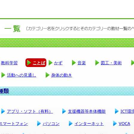
教科学習
ことば
かず
音楽
図工・美術
活動への見通し
身体の動き
アプリ・ソフト（有料）
支援機器等本体機能
ICT
スマートフォン
パソコン
インターネット
VOCA