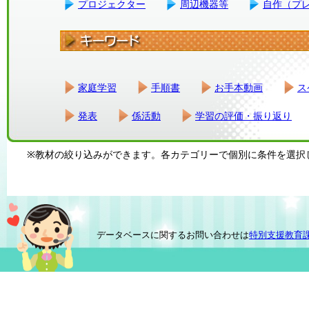
プロジェクター
周辺機器等
自作（プ
家庭学習
手順書
お手本動画
ス
発表
係活動
学習の評価・振り返り
※教材の絞り込みができます。各カテゴリーで個別に条件を選択
データベースに関するお問い合わせは
特別支援教育