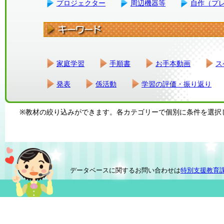
プロジェクター
周辺機器等
自作（プ
家庭学習
手順書
お手本動画
ス
発表
係活動
学習の評価・振り返り
※教材の絞り込みができます。各カテゴリーで個別に条件を選択
データベースに関するお問い合わせは
特別支援教育