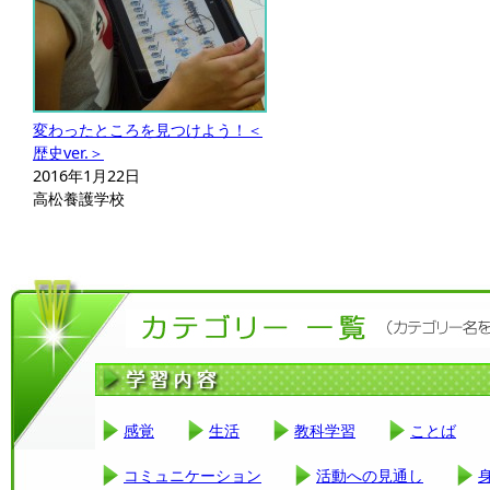
変わったところを見つけよう！＜
歴史ver.＞
2016年1月22日
高松養護学校
感覚
生活
教科学習
ことば
コミュニケーション
活動への見通し