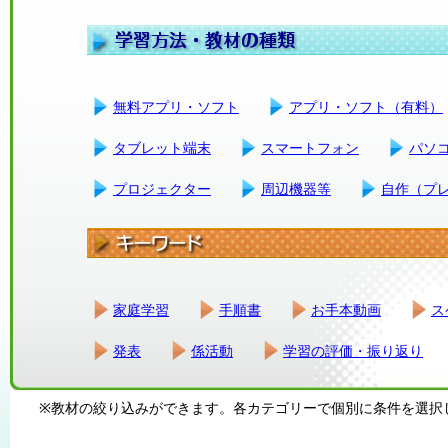
無料アプリ・ソフト
アプリ・ソフト（有料）
タブレット端末
スマートフォン
パソ
プロジェクター
周辺機器等
自作（プ
家庭学習
手順書
お手本動画
ス
発表
係活動
学習の評価・振り返り
※教材の絞り込みができます。各カテゴリーで個別に条件を選択