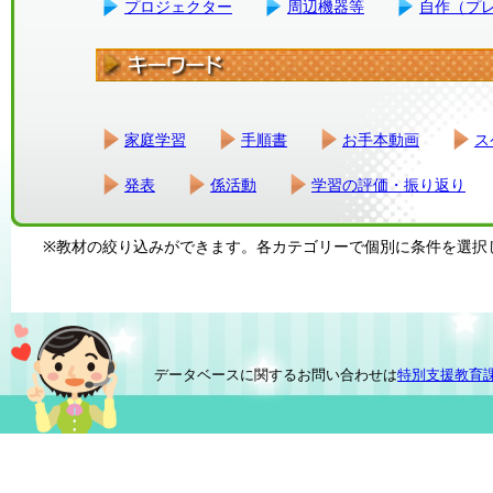
プロジェクター
周辺機器等
自作（プ
家庭学習
手順書
お手本動画
ス
発表
係活動
学習の評価・振り返り
※教材の絞り込みができます。各カテゴリーで個別に条件を選択
データベースに関するお問い合わせは
特別支援教育