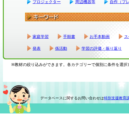
プロジェクター
周辺機器等
自作（プ
家庭学習
手順書
お手本動画
ス
発表
係活動
学習の評価・振り返り
※教材の絞り込みができます。各カテゴリーで個別に条件を選択
データベースに関するお問い合わせは
特別支援教育