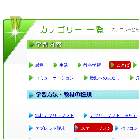
感覚
生活
教科学習
ことば
コミュニケーション
活動への見通し
無料アプリ・ソフト
アプリ・ソフト（有料）
タブレット端末
スマートフォン
パソコン