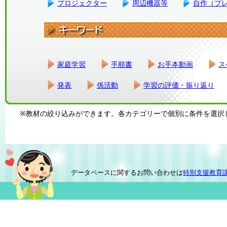
プロジェクター
周辺機器等
自作（プ
家庭学習
手順書
お手本動画
ス
発表
係活動
学習の評価・振り返り
※教材の絞り込みができます。各カテゴリーで個別に条件を選択
データベースに関するお問い合わせは
特別支援教育