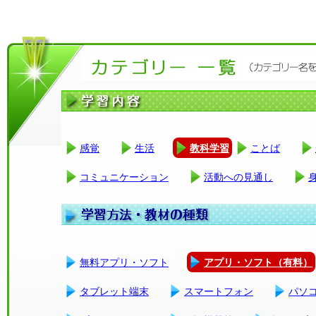
感覚
生活
教科学習
ことば
コミュニケーション
活動への見通し
無料アプリ・ソフト
アプリ・ソフト（有料）
タブレット端末
スマートフォン
パソ