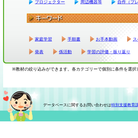
プロジェクター
周辺機器等
自作（プ
家庭学習
手順書
お手本動画
ス
発表
係活動
学習の評価・振り返り
※教材の絞り込みができます。各カテゴリーで個別に条件を選択
データベースに関するお問い合わせは
特別支援教育