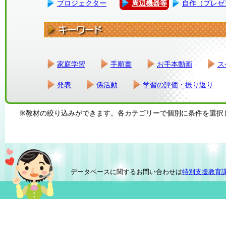
プロジェクター
周辺機器等
自作（プレゼ
家庭学習
手順書
お手本動画
ス
発表
係活動
学習の評価・振り返り
※教材の絞り込みができます。各カテゴリーで個別に条件を選択
データベースに関するお問い合わせは
特別支援教育