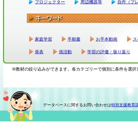
プロジェクター
周辺機器等
自作（プ
家庭学習
手順書
お手本動画
ス
発表
係活動
学習の評価・振り返り
※教材の絞り込みができます。各カテゴリーで個別に条件を選択
データベースに関するお問い合わせは
特別支援教育