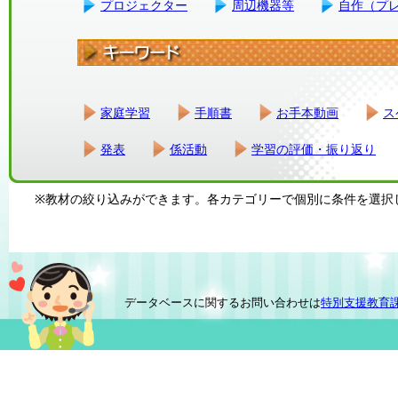
プロジェクター
周辺機器等
自作（プ
家庭学習
手順書
お手本動画
ス
発表
係活動
学習の評価・振り返り
※教材の絞り込みができます。各カテゴリーで個別に条件を選択
データベースに関するお問い合わせは
特別支援教育