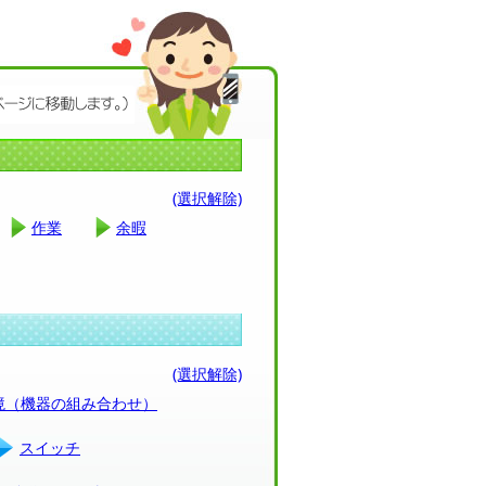
(選択解除)
作業
余暇
(選択解除)
環境（機器の組み合わせ）
スイッチ