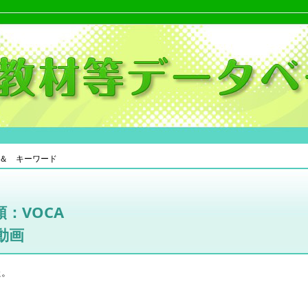
＆ キーワード
：VOCA
動画
た。
。