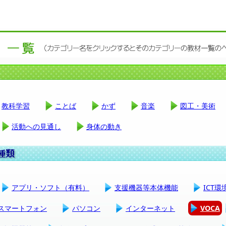
教科学習
ことば
かず
音楽
図工・美術
活動への見通し
身体の動き
アプリ・ソフト（有料）
支援機器等本体機能
ICT
スマートフォン
パソコン
インターネット
VOCA