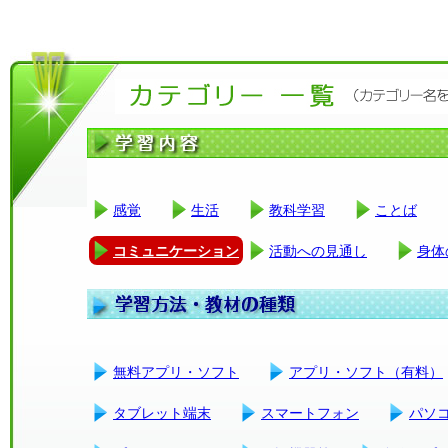
感覚
生活
教科学習
ことば
コミュニケーション
活動への見通し
身体
無料アプリ・ソフト
アプリ・ソフト（有料）
タブレット端末
スマートフォン
パソ