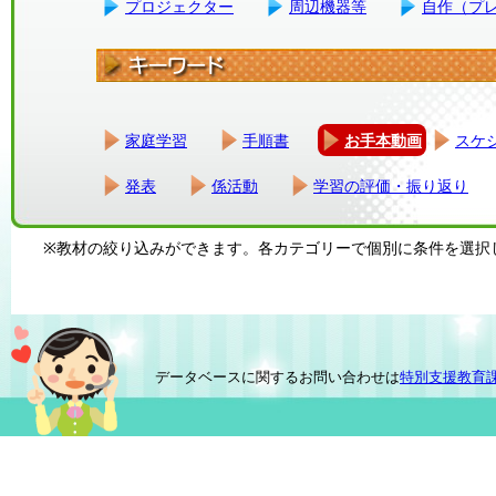
プロジェクター
周辺機器等
自作（プ
家庭学習
手順書
お手本動画
スケ
発表
係活動
学習の評価・振り返り
※教材の絞り込みができます。各カテゴリーで個別に条件を選択
データベースに関するお問い合わせは
特別支援教育