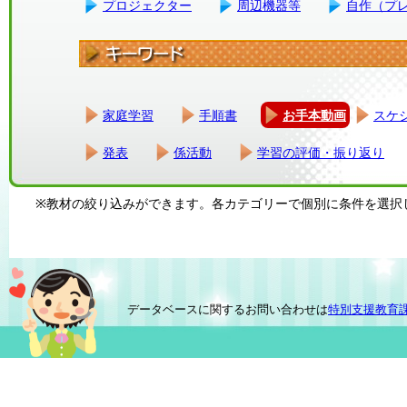
プロジェクター
周辺機器等
自作（プ
家庭学習
手順書
お手本動画
スケ
発表
係活動
学習の評価・振り返り
※教材の絞り込みができます。各カテゴリーで個別に条件を選択
データベースに関するお問い合わせは
特別支援教育