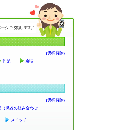
(選択解除)
作業
余暇
(選択解除)
環境（機器の組み合わせ）
スイッチ