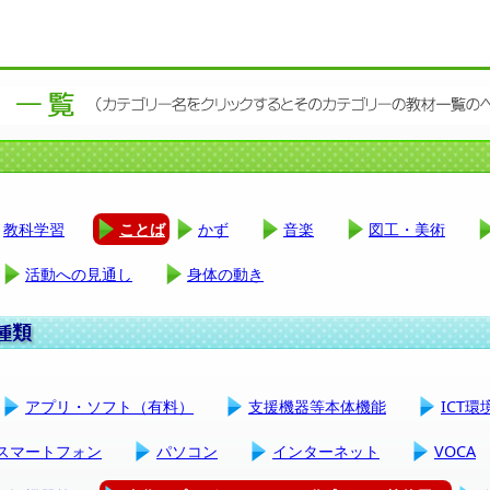
教科学習
ことば
かず
音楽
図工・美術
活動への見通し
身体の動き
アプリ・ソフト（有料）
支援機器等本体機能
ICT
スマートフォン
パソコン
インターネット
VOCA