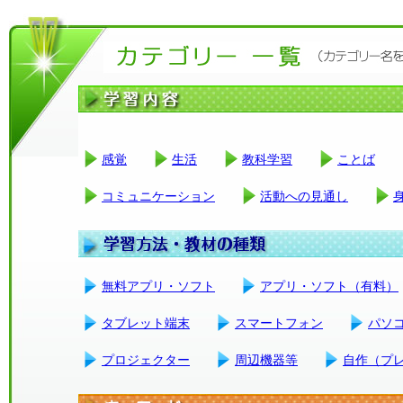
感覚
生活
教科学習
ことば
コミュニケーション
活動への見通し
無料アプリ・ソフト
アプリ・ソフト（有料）
タブレット端末
スマートフォン
パソ
プロジェクター
周辺機器等
自作（プ