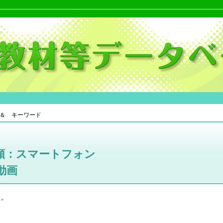
＆ キーワード
類：スマートフォン
動画
た。
。