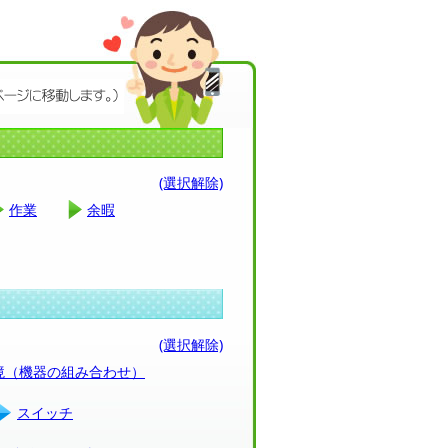
(選択解除)
作業
余暇
(選択解除)
環境（機器の組み合わせ）
スイッチ