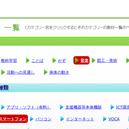
教科学習
ことば
かず
音楽
図工・美術
活動への見通し
身体の動き
アプリ・ソフト（有料）
支援機器等本体機能
ICT
スマートフォン
パソコン
インターネット
VOCA