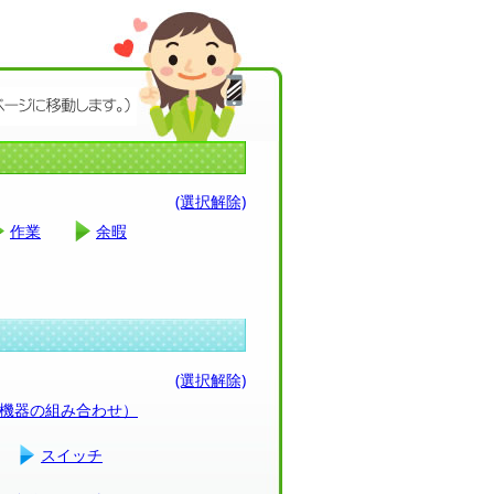
(選択解除)
作業
余暇
(選択解除)
（機器の組み合わせ）
スイッチ