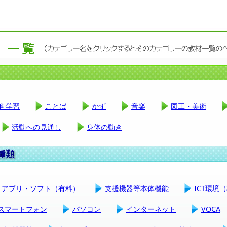
科学習
ことば
かず
音楽
図工・美術
活動への見通し
身体の動き
アプリ・ソフト（有料）
支援機器等本体機能
ICT環境
スマートフォン
パソコン
インターネット
VOCA