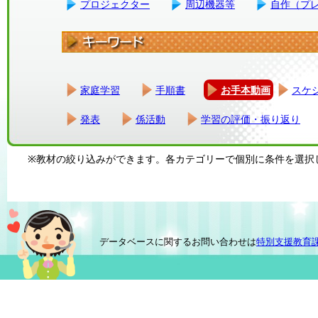
プロジェクター
周辺機器等
自作（プ
家庭学習
手順書
お手本動画
スケ
発表
係活動
学習の評価・振り返り
※教材の絞り込みができます。各カテゴリーで個別に条件を選択
データベースに関するお問い合わせは
特別支援教育