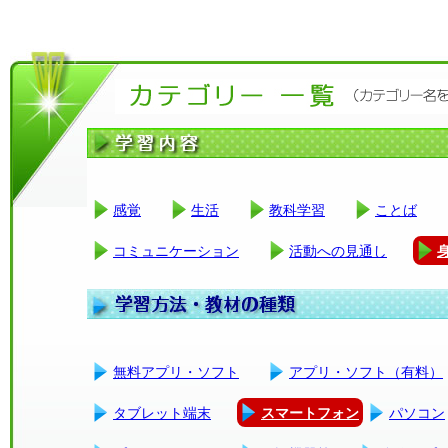
感覚
生活
教科学習
ことば
コミュニケーション
活動への見通し
無料アプリ・ソフト
アプリ・ソフト（有料）
タブレット端末
スマートフォン
パソコン