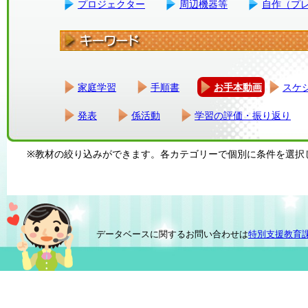
プロジェクター
周辺機器等
自作（プ
家庭学習
手順書
お手本動画
スケ
発表
係活動
学習の評価・振り返り
※教材の絞り込みができます。各カテゴリーで個別に条件を選択
データベースに関するお問い合わせは
特別支援教育