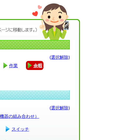
(選択解除)
作業
余暇
(選択解除)
（機器の組み合わせ）
スイッチ