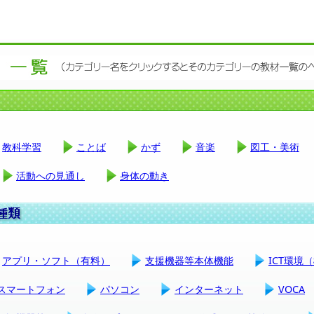
教科学習
ことば
かず
音楽
図工・美術
活動への見通し
身体の動き
アプリ・ソフト（有料）
支援機器等本体機能
ICT環境
スマートフォン
パソコン
インターネット
VOCA