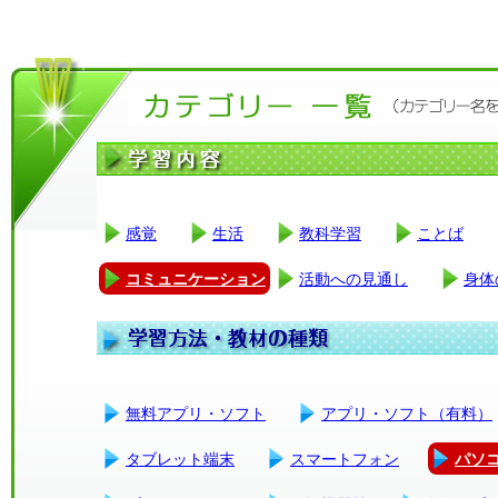
感覚
生活
教科学習
ことば
コミュニケーション
活動への見通し
身体
無料アプリ・ソフト
アプリ・ソフト（有料）
タブレット端末
スマートフォン
パソ