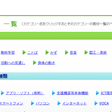
教科学習
ことば
かず
音楽
図工・美術
活動への見通し
身体の動き
アプリ・ソフト（有料）
支援機器等本体機能
ICT
スマートフォン
パソコン
インターネット
VOCA