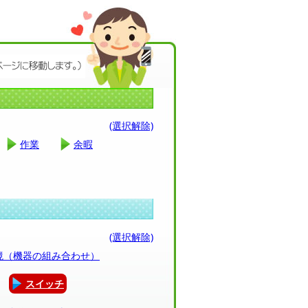
(選択解除)
作業
余暇
(選択解除)
環境（機器の組み合わせ）
スイッチ