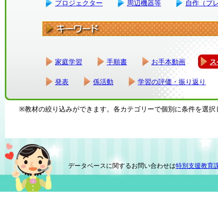
プロジェクター
周辺機器等
自作（プ
家庭学習
手順書
お手本動画
ス
発表
係活動
学習の評価・振り返り
※教材の絞り込みができます。各カテゴリーで個別に条件を選択
データベースに関するお問い合わせは
特別支援教育