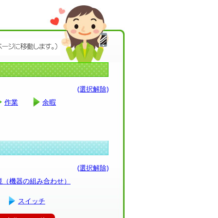
(選択解除)
作業
余暇
(選択解除)
環境（機器の組み合わせ）
スイッチ