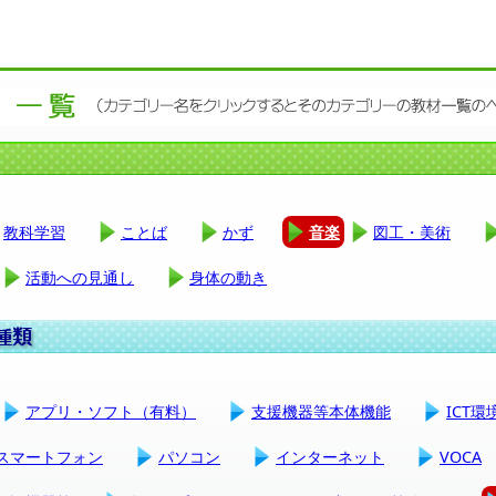
教科学習
ことば
かず
音楽
図工・美術
活動への見通し
身体の動き
アプリ・ソフト（有料）
支援機器等本体機能
ICT
スマートフォン
パソコン
インターネット
VOCA