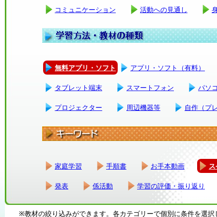
コミュニケーション
活動への見通し
無料アプリ・ソフト
アプリ・ソフト（有料）
タブレット端末
スマートフォン
パソ
プロジェクター
周辺機器等
自作（プ
家庭学習
手順書
お手本動画
ス
発表
係活動
学習の評価・振り返り
※教材の絞り込みができます。各カテゴリーで個別に条件を選択