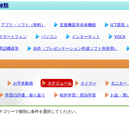
アプリ・ソフト（有料）
支援機器等本体機能
ICT環境
スマートフォン
パソコン
インターネット
VOCA
周辺機器等
自作（プレゼンテーション作成ソフト等使用）
お手本動画
スケジュール
タイマー
モニター
学習の評価・振り返り
校外学習・宿泊学習
お金・買
テゴリーで個別に条件を選択してください。