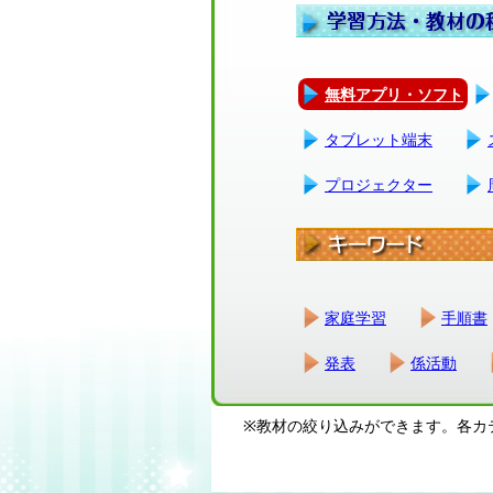
無料アプリ・ソフト
タブレット端末
プロジェクター
家庭学習
手順書
発表
係活動
※教材の絞り込みができます。各カ