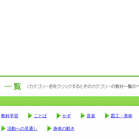
教科学習
ことば
かず
音楽
図工・美術
活動への見通し
身体の動き