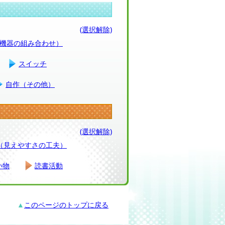
(選択解除)
（機器の組み合わせ）
スイッチ
自作（その他）
(選択解除)
（見えやすさの工夫）
い物
読書活動
▲
このページのトップに戻る